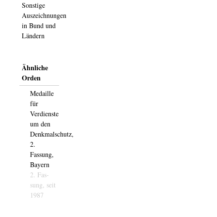
Sonstige
Auszeichnungen
in Bund und
Ländern
Ähnliche
Orden
Medaille
für
Verdienste
um den
Denkmalschutz,
2.
Fassung,
Bayern
2. Fas­­
sung,
seit
1987