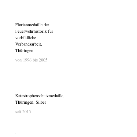
Florianmedaille der
Feuerwehrhistorik für
vorbildliche
Verbandsarbeit,
Thüringen
von 1996 bis 2005
Katastrophenschutzmedaille,
Thüringen, Silber
seit 2015